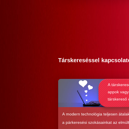
Társkereséssel kapcsolat
A társkeres
appok vagy
társkereső 
alkalmasab
komoly kap
A modern technológia teljesen átalak
kialakításá
a párkeresési szokásainkat az elmúl