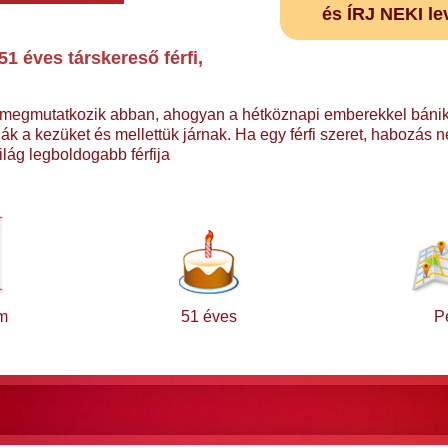
és ÍRJ NEKI le
1 éves társkereső férfi,
egmutatkozik abban, ahogyan a hétköznapi emberekkel bánik. 
ják a kezüket és mellettük járnak. Ha egy férfi szeret, habozás n
világ legboldogabb férfija
m
51 éves
P