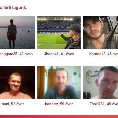
 férfi tagunk:
dengate35, 42 éves
Jhone41, 41 éves
Kardos12, 48 év
sani, 52 éves
bandisz, 59 éves
Zsolti761, 49 év