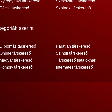
Nyíregyházi társkereső
Szekszárdi társkereső
Pécsi társkereső
Szolnoki társkereső
egóriák szerint
Diplomás társkereső
Páratlan társkereső
Online társkereső
Szingli társkereső
Magyar társkereső
Társkereső fiataloknak
Komoly társkereső
Internetes társkereső