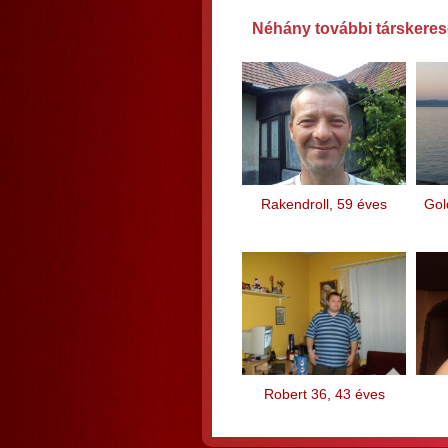
Néhány további társkereső
Rakendroll, 59 éves
Gol
Robert 36, 43 éves