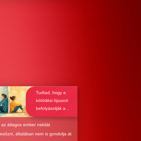
Tudtad, hogy a
kötődési típusok
befolyásolják a
társkeresést is?
 az átlagos ember nekilát
resőzni, általában nem is gondolja át