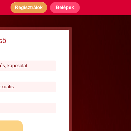
Regisztrálok
Belépek
ső
és, kapcsolat
exuális
j