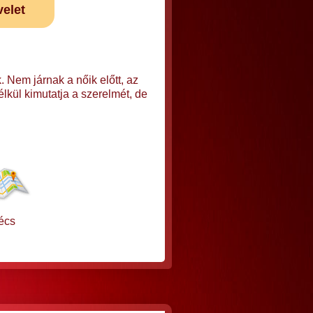
velet
Nem járnak a nőik előtt, az
élkül kimutatja a szerelmét, de
écs