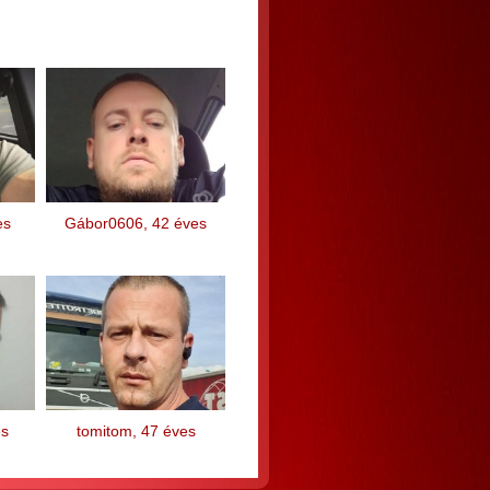
es
Gábor0606, 42 éves
es
tomitom, 47 éves