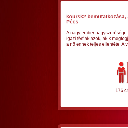
koursk2 bemutatkozása, 5
Pécs
A nagy ember nagyszerűsége m
igazi férfiak azok, akik megfog
a nő ennek teljes ellentéte. A 
176 c