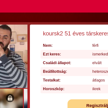
koursk2 51 éves társkere
Nem:
férfi
Ezt keres:
ismerked
Családi állapot:
elvált
Beállítottság:
heterosz
Testalkat:
átlagos
Horoszkóp:
ikrek
Regisztrál