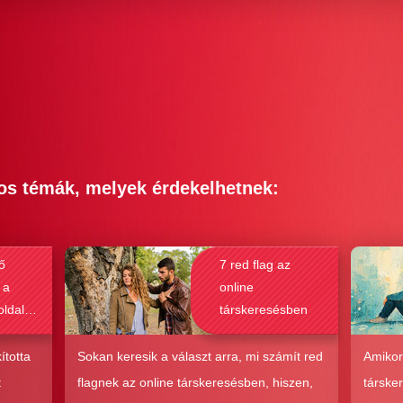
os témák, melyek érdekelhetnek:
ő
7 red flag az
 a
online
oldalak
társkeresésben
bak a
csolat
ította
Sokan keresik a választ arra, mi számít red
Amikor
hoz?
t
flagnek az online társkeresésben, hiszen,
társke