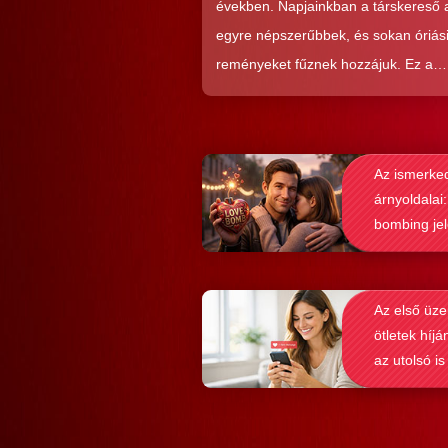
években. Napjainkban a társkereső
egyre népszerűbbek, és sokan óriás
reményeket fűznek hozzájuk. Ez a
közkedveltség egyáltalán nem véletl
hiszen ezekkel a szoftverekkel látsz
nagyon könnyen és gyorsan lehet si
Az ismerke
elérni a flörtölésben. A legfőbb kérd
árnyoldalai:
azonban az, hogy ezek az alkalmaz
bombing je
valóban hozzásegítenek-e minket e
felismerése
tartós párkapcsolathoz?
Az első üze
ötletek híjá
az utolsó is