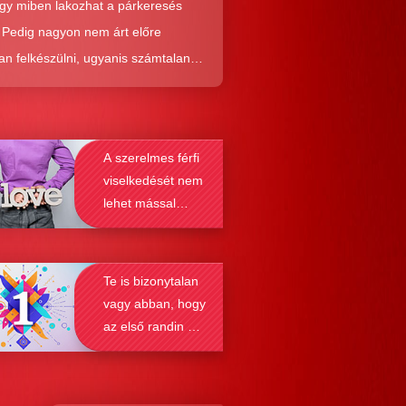
ogy miben lakozhat a párkeresés
. Pedig nagyon nem árt előre
an felkészülni, ugyanis számtalan
tól képes megmenteni téged is az,
él alaposabban megismered a
resés működését, a párkapcsolatok
A szerelmes férfi
nek a receptjét, melyeket vizsgálva
viselkedését nem
nyosodik, hogy a kötődési típusok
lehet mással
solják a társkeresést.
összetéveszteni
Te is bizonytalan
vagy abban, hogy
az első randin mit
szabad és mit
nem?