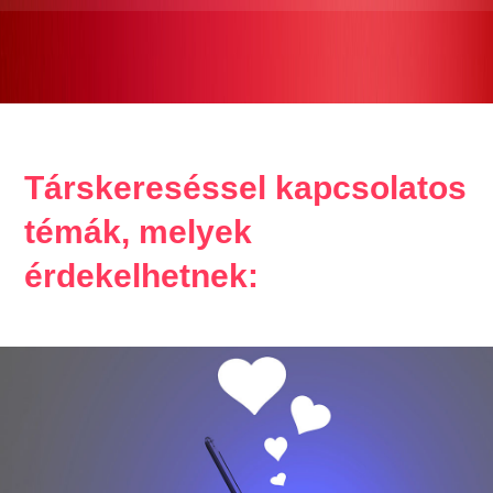
Társkereséssel kapcsolatos
témák, melyek
érdekelhetnek: