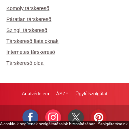
Komoly társkereső
Páratlan társkereső
Szingli társkereső
Társkereső fiataloknak
Internetes társkereső
Társkereső oldal
Adatvédelem
ÁSZF
Ügyfélszolgálat
A cookie-k segítenek szolgáltatásaink biztosításában. Szolgáltatásaink