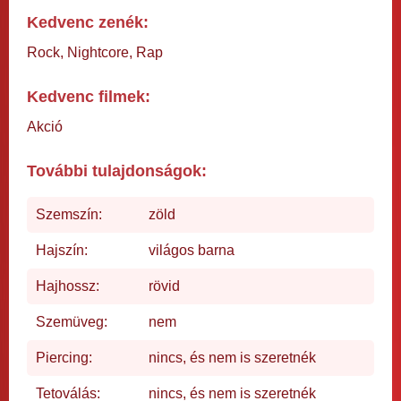
Kedvenc zenék:
Rock, Nightcore, Rap
Kedvenc filmek:
Akció
További tulajdonságok:
Szemszín:
zöld
Hajszín:
világos barna
Hajhossz:
rövid
Szemüveg:
nem
Piercing:
nincs, és nem is szeretnék
Tetoválás:
nincs, és nem is szeretnék