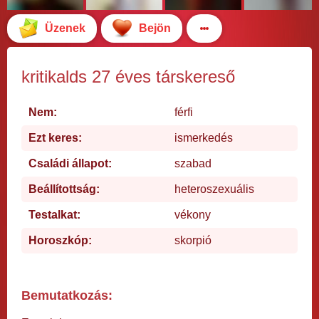
Üzenek
Bejön
kritikalds 27 éves társkereső
Nem:
férfi
Ezt keres:
ismerkedés
Családi állapot:
szabad
Beállítottság:
heteroszexuális
Testalkat:
vékony
Horoszkóp:
skorpió
Bemutatkozás: