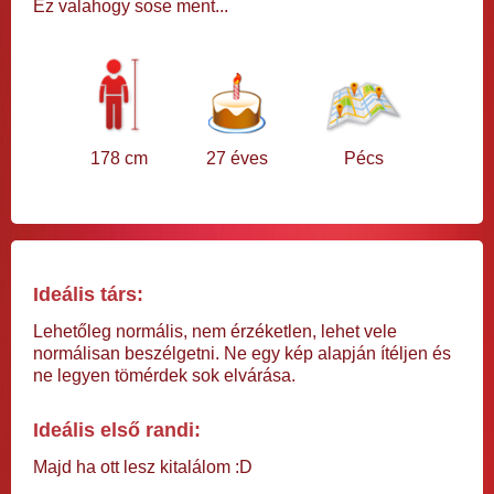
Ez valahogy sose ment...
178 cm
27 éves
Pécs
Ideális társ:
Lehetőleg normális, nem érzéketlen, lehet vele
normálisan beszélgetni. Ne egy kép alapján ítéljen és
ne legyen tömérdek sok elvárása.
Ideális első randi:
Majd ha ott lesz kitalálom :D