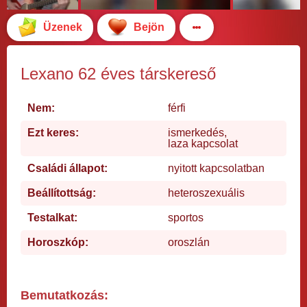
Üzenek
Bejön
Lexano 62 éves társkereső
Nem:
férfi
Ezt keres:
ismerkedés,
laza kapcsolat
Családi állapot:
nyitott kapcsolatban
Beállítottság:
heteroszexuális
Testalkat:
sportos
Horoszkóp:
oroszlán
Bemutatkozás: