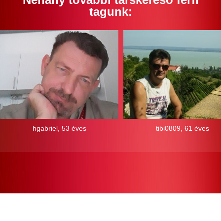
tagunk:
hgabriel, 53 éves
tibi0809, 61 éves