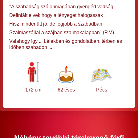
"A szabadság szó önmagában gyengéd vadság
Definiált elvek hogy a lényeget halogassák
Hisz mindenütt jó, de legjobb a szabadban
Szalmaszállal a szájban szalmakalapban" (P.M)
Valahogy így ... Lélekben és gondolatban, térben és
időben szabadon ...
172 cm
62 éves
Pécs
Néhány további társkereső férfi