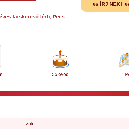
és ÍRJ NEKI le
ves társkereső férfi, Pécs
m
55 éves
P
zöld