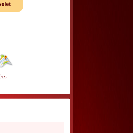
velet
écs