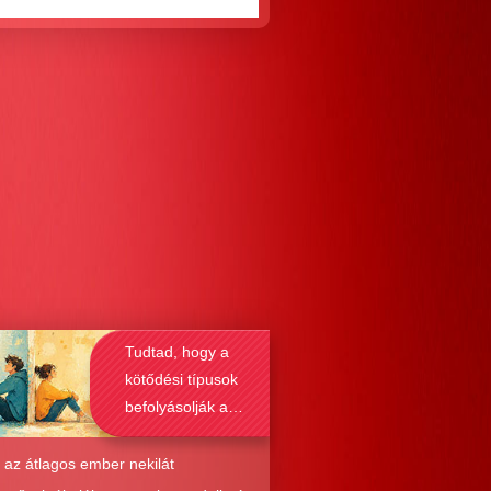
Tudtad, hogy a
kötődési típusok
befolyásolják a
társkeresést is?
 az átlagos ember nekilát