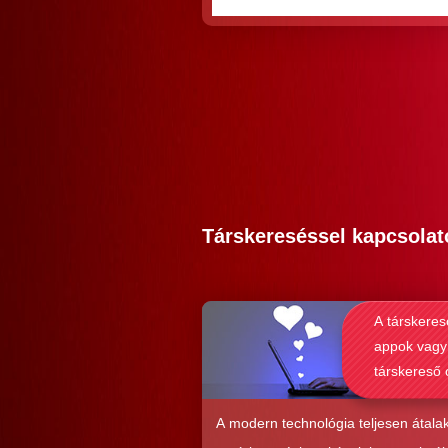
Társkereséssel kapcsolat
A társkeres
appok vagy
társkereső 
alkalmasab
komoly kap
A modern technológia teljesen átalak
kialakításá