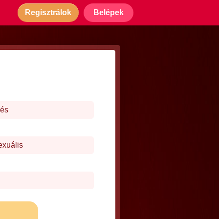
Regisztrálok
Belépek
dés
exuális
j