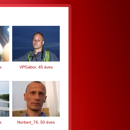
s
VPGábor, 45 éves
s
Norbert_76, 50 éves