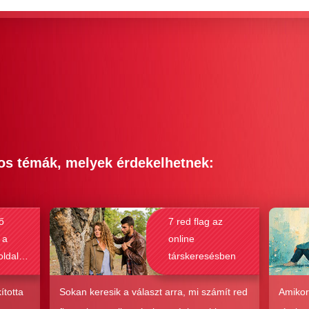
os témák, melyek érdekelhetnek:
ő
7 red flag az
 a
online
oldalak
társkeresésben
bak a
csolat
ította
Sokan keresik a választ arra, mi számít red
Amikor
hoz?