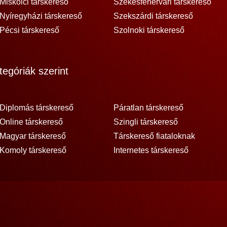
Miskolci társkereső
Székesfehérvári társkereső
Nyíregyházi társkereső
Szekszárdi társkereső
Pécsi társkereső
Szolnoki társkereső
egóriák szerint
Diplomás társkereső
Páratlan társkereső
Online társkereső
Szingli társkereső
Magyar társkereső
Társkereső fiataloknak
Komoly társkereső
Internetes társkereső