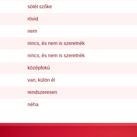
sötét szőke
rövid
nem
nincs, és nem is szeretnék
nincs, és nem is szeretnék
középfokú
van, külön él
rendszeresen
néha