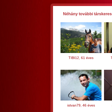
Néhány további társkereső
TIBI12, 61 éves
istvan79, 46 éves