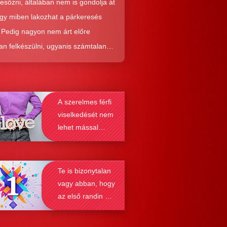
resőzni, általában nem is gondolja át
ogy miben lakozhat a párkeresés
. Pedig nagyon nem árt előre
an felkészülni, ugyanis számtalan
tól képes megmenteni téged is az,
él alaposabban megismered a
resés működését, a párkapcsolatok
A szerelmes férfi
nek a receptjét, melyeket vizsgálva
viselkedését nem
nyosodik, hogy a kötődési típusok
lehet mással
solják a társkeresést.
összetéveszteni
Te is bizonytalan
vagy abban, hogy
az első randin mit
szabad és mit
nem?