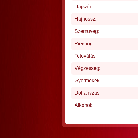
Hajszín:
Hajhossz:
Szemüveg:
Piercing:
Tetoválás:
Végzettség:
Gyermekek:
Dohányzás:
Alkohol: