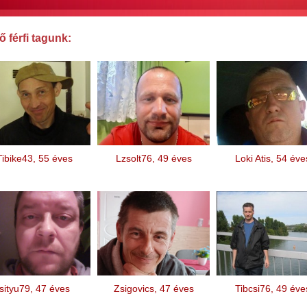
 férfi tagunk:
Tibike43, 55 éves
Lzsolt76, 49 éves
Loki Atis, 54 éve
sityu79, 47 éves
Zsigovics, 47 éves
Tibcsi76, 49 éve