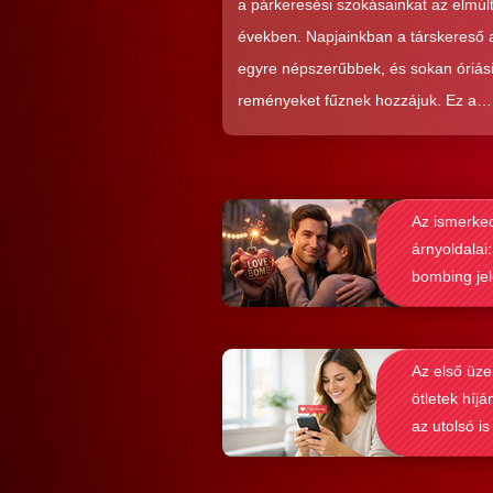
a párkeresési szokásainkat az elmúl
években. Napjainkban a társkereső
egyre népszerűbbek, és sokan óriás
reményeket fűznek hozzájuk. Ez a
közkedveltség egyáltalán nem véletl
hiszen ezekkel a szoftverekkel látsz
nagyon könnyen és gyorsan lehet si
Az ismerke
elérni a flörtölésben. A legfőbb kérd
árnyoldalai:
azonban az, hogy ezek az alkalmaz
bombing je
valóban hozzásegítenek-e minket e
felismerése
tartós párkapcsolathoz?
Az első üze
ötletek híjá
az utolsó is