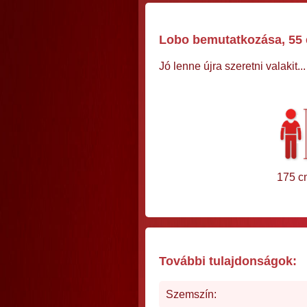
Lobo bemutatkozása, 55 é
Jó lenne újra szeretni valakit...
175 c
További tulajdonságok:
Szemszín: