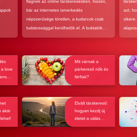
t
flagnek az online társkeresésben, hiszen,
társke
 appok
bár az internetes ismerkedés
azt, h
i
népszerűsége töretlen, a kudarcok csak
sikere
tudatossággal kerülhetők el. A buktatók
alapos
en,
ellenére ez a társkeresési forma joggal
kudarc
ólag
népszerű, hiszen az a kényelem és
ha min
kereket
hatékonyság, amit ad, nehezen
társke
dés
Mit várnak a
és
felülmúlható.
sikeré
 a love
párkereső nők és
ások
bebizo
lenség
férfiak?
gy
befolyá
net
Elvált társkereső:
n akár
hogyan kezdj új
 lehet!
életet a válás
után?