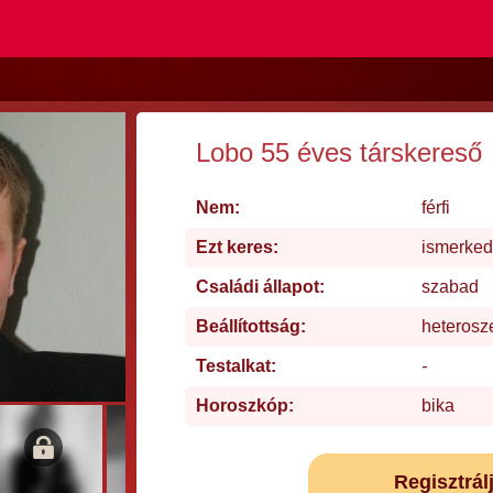
Lobo 55 éves társkereső
Nem:
férfi
Ezt keres:
ismerke
Családi állapot:
szabad
Beállítottság:
heterosz
Testalkat:
-
Horoszkóp:
bika
Regisztrál