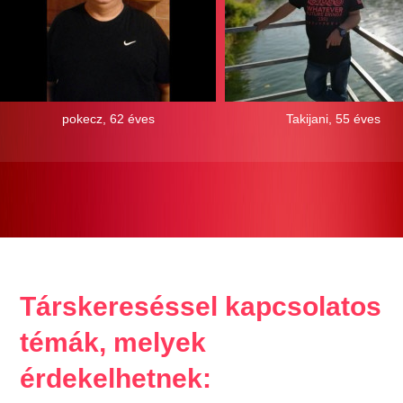
pokecz, 62 éves
Takijani, 55 éves
Társkereséssel kapcsolatos
témák, melyek
érdekelhetnek: