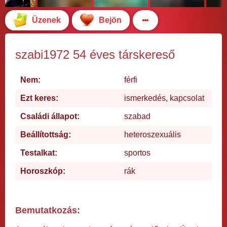
Üzenek
Bejön
szabi1972 54 éves társkereső
Nem:
férfi
Ezt keres:
ismerkedés, kapcsolat
Családi állapot:
szabad
Beállítottság:
heteroszexuális
Testalkat:
sportos
Horoszkóp:
rák
Bemutatkozás: