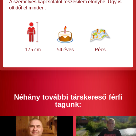
A személyes kapcsolatot részesítem előnybe. Úgy is
ott dől el minden.
175 cm
54 éves
Pécs
Néhány további társkereső férfi
tagunk: