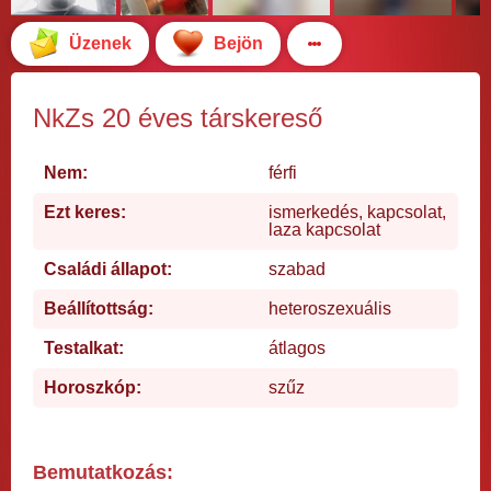
Üzenek
Bejön
NkZs 20 éves társkereső
Nem:
férfi
Ezt keres:
ismerkedés, kapcsolat,
laza kapcsolat
Családi állapot:
szabad
Beállítottság:
heteroszexuális
Testalkat:
átlagos
Horoszkóp:
szűz
Bemutatkozás: