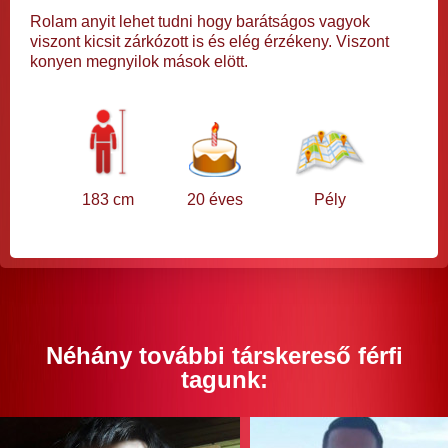
Rolam anyit lehet tudni hogy barátságos vagyok
viszont kicsit zárkózott is és elég érzékeny. Viszont
konyen megnyilok mások elött.
183 cm
20 éves
Pély
Néhány további társkereső férfi
tagunk: