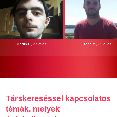
Martin01, 27 éves
TransIsti, 29 éves
Társkereséssel kapcsolatos
témák, melyek