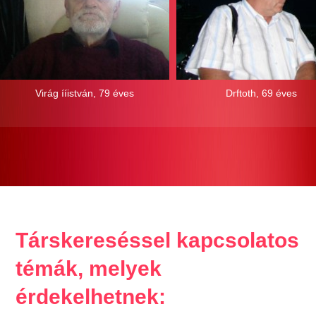
Virág ííistván, 79 éves
Drftoth, 69 éves
Társkereséssel kapcsolatos
témák, melyek
érdekelhetnek: