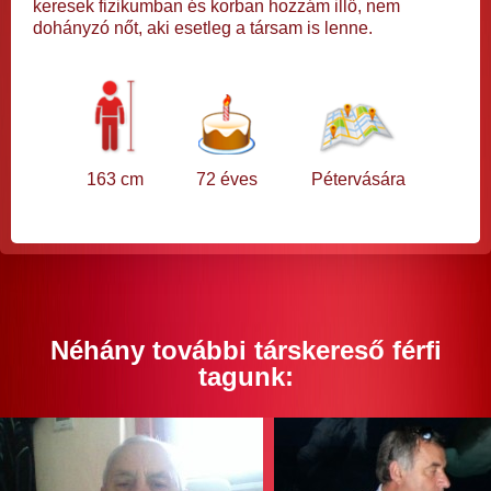
keresek fizikumban és korban hozzám illő, nem
dohányzó nőt, aki esetleg a társam is lenne.
163 cm
72 éves
Pétervására
Néhány további társkereső férfi
tagunk: