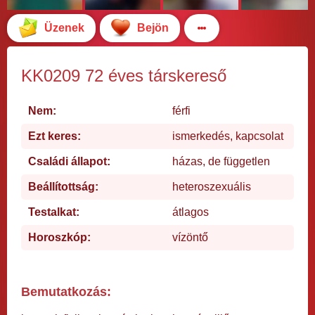
Üzenek
Bejön
KK0209 72 éves társkereső
Nem:
férfi
Ezt keres:
ismerkedés, kapcsolat
Családi állapot:
házas, de független
Beállítottság:
heteroszexuális
Testalkat:
átlagos
Horoszkóp:
vízöntő
Bemutatkozás: