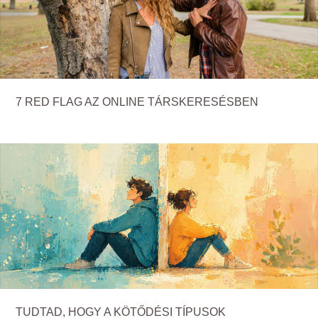
7 RED FLAG AZ ONLINE TÁRSKERESÉSBEN
TUDTAD, HOGY A KÖTŐDÉSI TÍPUSOK