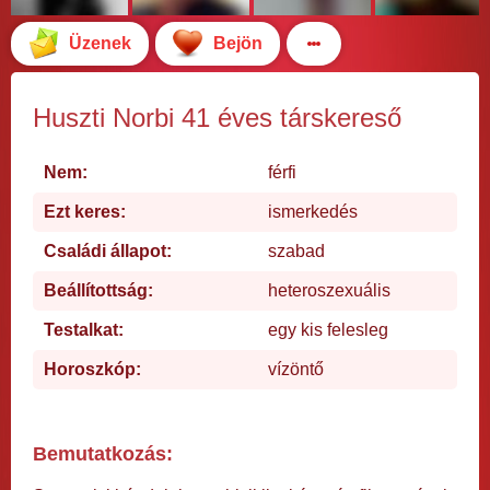
Üzenek
Bejön
Huszti Norbi 41 éves társkereső
Nem:
férfi
Ezt keres:
ismerkedés
Családi állapot:
szabad
Beállítottság:
heteroszexuális
Testalkat:
egy kis felesleg
Horoszkóp:
vízöntő
Bemutatkozás: