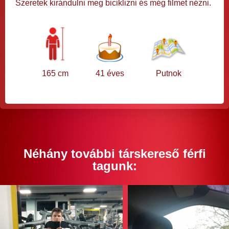
Szeretek kirándulni meg biciklizni és még filmet nézni.
165 cm
41 éves
Putnok
Néhány további társkereső férfi
tagunk: