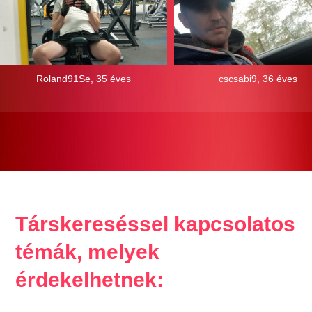
Roland91Se, 35 éves
cscsabi9, 36 éves
Társkereséssel kapcsolatos
témák, melyek
érdekelhetnek: