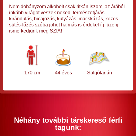
Nem dohányzom alkoholt csak ritkán iszom, az árából
inkább virágot veszek neked, természetjárás,
kirándulás, bicajozás, kutyázás, macskázás, közös
sütés-főzés szóba jöhet ha más is érdekel írj, üzenj
ismerkedjünk meg SZIA!
170 cm
44 éves
Salgótarján
Néhány további társkereső férfi
tagunk: