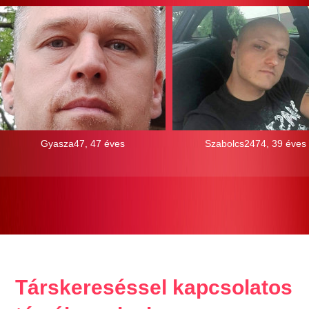
Gyasza47, 47 éves
Szabolcs2474, 39 éves
Társkereséssel kapcsolatos