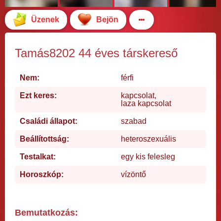
Üzenek
Bejön
Tamás8202 44 éves társkereső
Nem:
férfi
Ezt keres:
kapcsolat,
laza kapcsolat
Családi állapot:
szabad
Beállítottság:
heteroszexuális
Testalkat:
egy kis felesleg
Horoszkóp:
vízöntő
Bemutatkozás: