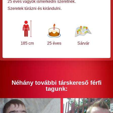
25 éves vagyok ismerkedni szeretnék.
Szeretek túrázni és kirándulni.
185 cm
25 éves
Sárvár
Néhány további társkereső férfi
tagunk: