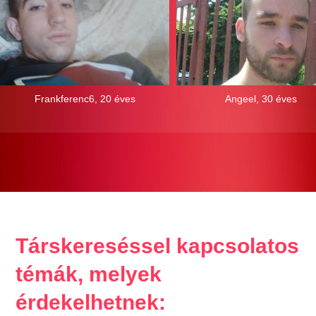
Frankferenc6, 20 éves
Angeel, 30 éves
Társkereséssel kapcsolatos
témák, melyek
érdekelhetnek: