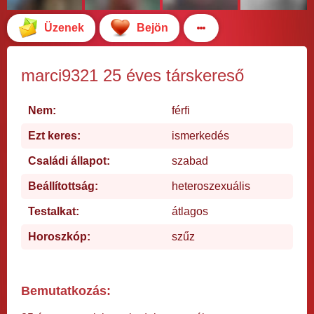
Üzenek
Bejön
marci9321 25 éves társkereső
Nem:
férfi
Ezt keres:
ismerkedés
Családi állapot:
szabad
Beállítottság:
heteroszexuális
Testalkat:
átlagos
Horoszkóp:
szűz
Bemutatkozás: