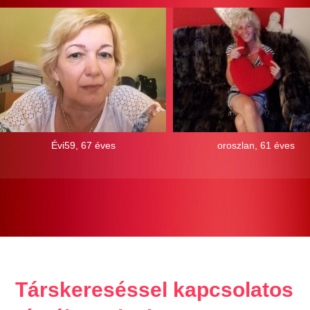
Évi59, 67 éves
oroszlan, 61 éves
Társkereséssel kapcsolatos