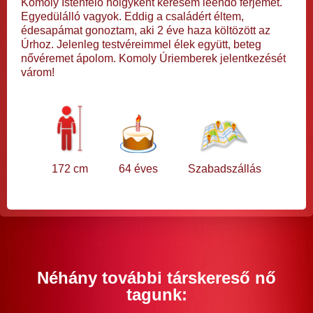
Komoly Istenfélő hölgyként keresem leendő férjemet.
Egyedülálló vagyok. Eddig a családért éltem,
édesapámat gonoztam, aki 2 éve haza költözött az
Úrhoz. Jelenleg testvéreimmel élek együtt, beteg
nővéremet ápolom. Komoly Úriemberek jelentkezését
várom!
172 cm
64 éves
Szabadszállás
Néhány további társkereső nő
tagunk: