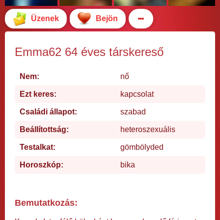
Üzenek
Bejön
Emma62 64 éves társkereső
Nem:
nő
Ezt keres:
kapcsolat
Családi állapot:
szabad
Beállítottság:
heteroszexuális
Testalkat:
gömbölyded
Horoszkóp:
bika
Bemutatkozás: