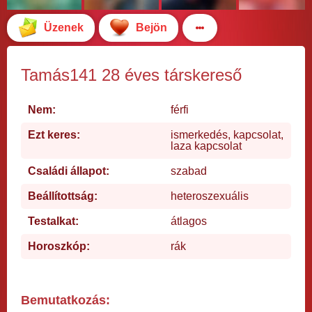
Üzenek
Bejön
Tamás141 28 éves társkereső
Nem:
férfi
Ezt keres:
ismerkedés, kapcsolat,
laza kapcsolat
Családi állapot:
szabad
Beállítottság:
heteroszexuális
Testalkat:
átlagos
Horoszkóp:
rák
Bemutatkozás: