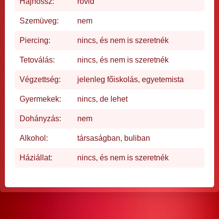
Hajhossz:
rövid
Szemüveg:
nem
Piercing:
nincs, és nem is szeretnék
Tetoválás:
nincs, és nem is szeretnék
Végzettség:
jelenleg főiskolás, egyetemista
Gyermekek:
nincs, de lehet
Dohányzás:
nem
Alkohol:
társaságban, buliban
Háziállat:
nincs, és nem is szeretnék