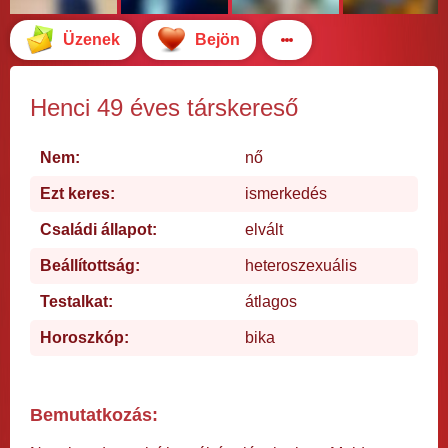
Üzenek
Bejön
Henci 49 éves társkereső
Nem:
nő
Ezt keres:
ismerkedés
Családi állapot:
elvált
Beállítottság:
heteroszexuális
Testalkat:
átlagos
Horoszkóp:
bika
Bemutatkozás: