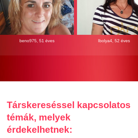
beno975, 51 éves
Ibolya4, 52 éves
Társkereséssel kapcsolatos
témák, melyek
érdekelhetnek: