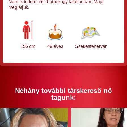
Nem is tudom mit írhatnék így látatlanban. Majd
meglátjuk.
156 cm
49 éves
Székesfehérvár
Néhány további társkereső nő
tagunk: