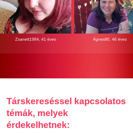
Zsanett1984, 41 éves
Ágnes80, 46 éves
Társkereséssel kapcsolatos
témák, melyek
érdekelhetnek: