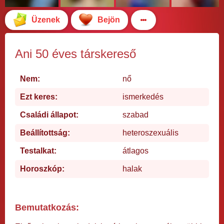
Üzenek
Bejön
Ani 50 éves társkereső
Nem:
nő
Ezt keres:
ismerkedés
Családi állapot:
szabad
Beállítottság:
heteroszexuális
Testalkat:
átlagos
Horoszkóp:
halak
Bemutatkozás: