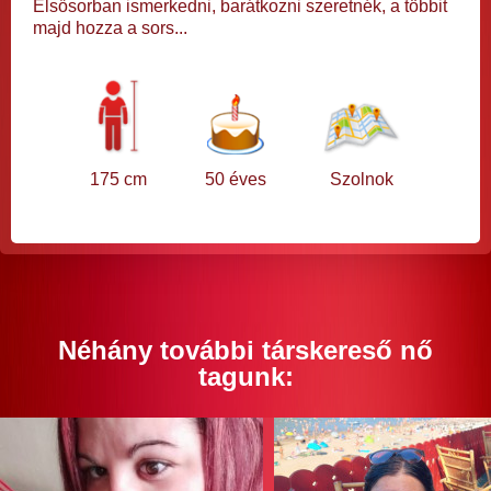
Elsősorban ismerkedni, barátkozni szeretnék, a többit
majd hozza a sors...
175 cm
50 éves
Szolnok
Néhány további társkereső nő
tagunk: