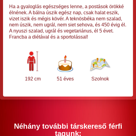
Ha a gyaloglás egészséges lenne, a postások örökké
élnének. A bálna úszik egész nap, csak halat eszik,
vizet iszik és mégis kövér. A teknösbéka nem szalad,
nem úszik, nem ugrál, nem siet sehova, és 450 évig él.
A nyuszi szalad, ugrál és vegetariánus, él 5 évet.
Francba a diétával és a sportolással!
192 cm
51 éves
Szolnok
Néhány további társkereső férfi
tagunk: