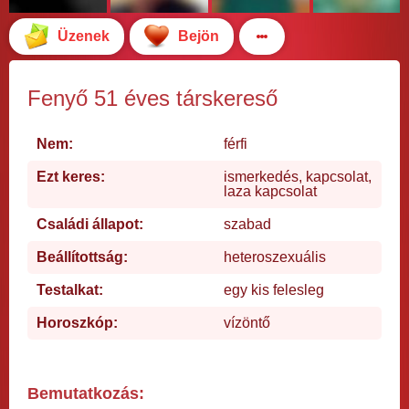
Üzenek
Bejön
Fenyő 51 éves társkereső
Nem:
férfi
Ezt keres:
ismerkedés, kapcsolat,
laza kapcsolat
Családi állapot:
szabad
Beállítottság:
heteroszexuális
Testalkat:
egy kis felesleg
Horoszkóp:
vízöntő
Bemutatkozás: