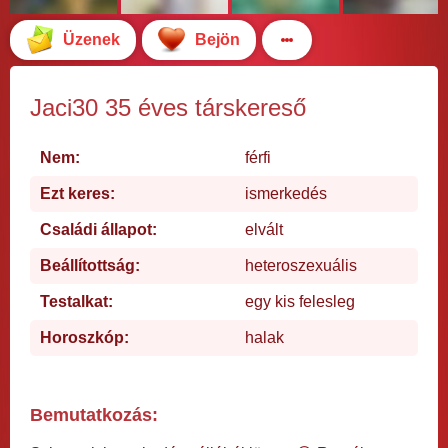
Üzenek
Bejön
Jaci30 35 éves társkereső
Nem:
férfi
Ezt keres:
ismerkedés
Családi állapot:
elvált
Beállítottság:
heteroszexuális
Testalkat:
egy kis felesleg
Horoszkóp:
halak
Bemutatkozás: