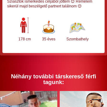
Sziasztok ismerkedés céljából jöttem 😊 Remélem
sikerül majd beszélgető partnert találnom 😊
178 cm
35 éves
Szombathely
Néhány további társkereső férfi
tagunk: