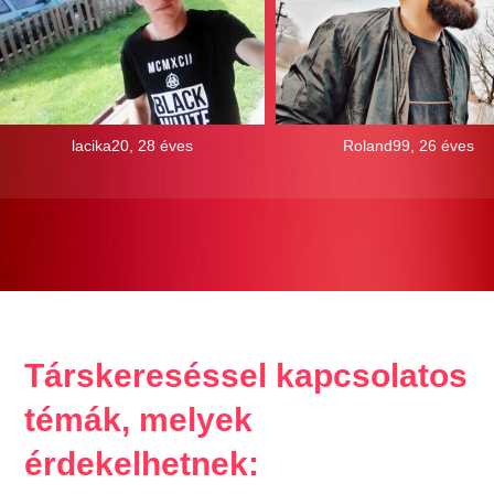
lacika20, 28 éves
Roland99, 26 éves
Társkereséssel kapcsolatos
témák, melyek
érdekelhetnek: