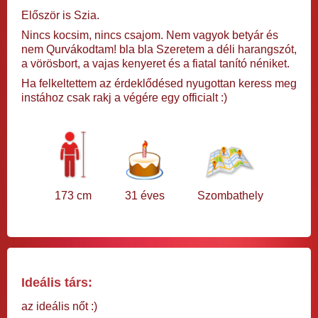
Először is Szia.
Nincs kocsim, nincs csajom. Nem vagyok betyár és
nem Qurvákodtam! bla bla Szeretem a déli harangszót,
a vörösbort, a vajas kenyeret és a fiatal tanító néniket.
Ha felkeltettem az érdeklődésed nyugottan keress meg
instához csak rakj a végére egy officialt :)
173 cm
31 éves
Szombathely
Ideális társ:
az ideális nőt :)