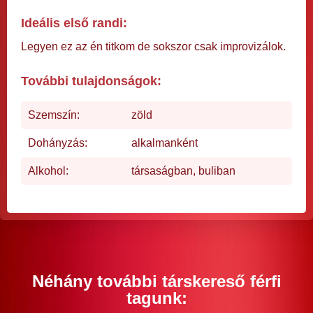
Ideális első randi:
Legyen ez az én titkom de sokszor csak improvizálok.
További tulajdonságok:
Szemszín:
zöld
Dohányzás:
alkalmanként
Alkohol:
társaságban, buliban
Néhány további társkereső férfi
tagunk: