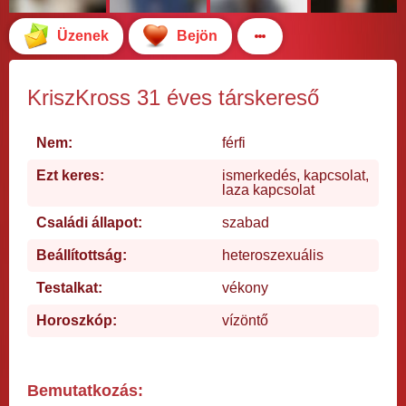
Üzenek
Bejön
KriszKross 31 éves társkereső
Nem:
férfi
Ezt keres:
ismerkedés, kapcsolat,
laza kapcsolat
Családi állapot:
szabad
Beállítottság:
heteroszexuális
Testalkat:
vékony
Horoszkóp:
vízöntő
Bemutatkozás: