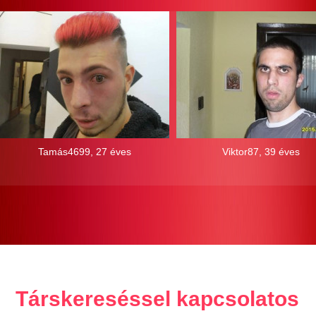
Tamás4699, 27 éves
Viktor87, 39 éves
Társkereséssel kapcsolatos