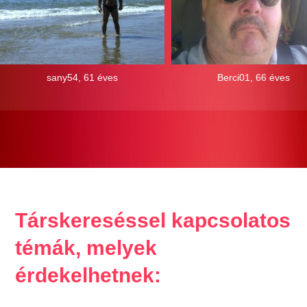
sany54, 61 éves
Berci01, 66 éves
Társkereséssel kapcsolatos
témák, melyek
érdekelhetnek: