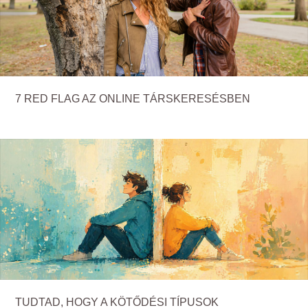
7 RED FLAG AZ ONLINE TÁRSKERESÉSBEN
TUDTAD, HOGY A KÖTŐDÉSI TÍPUSOK