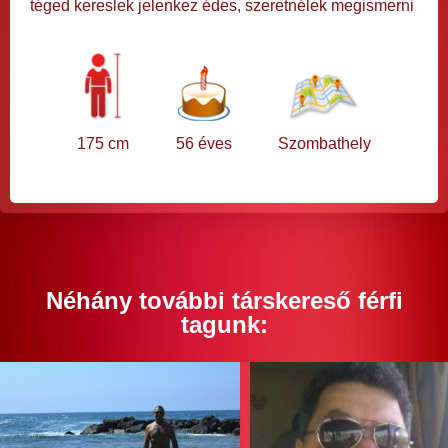
téged kereslek jelenkez édes, szeretnélek megismerni
175 cm
56 éves
Szombathely
Néhány további társkereső férfi
tagunk: