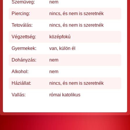
Szemüveg:
nem
Piercing:
nincs, és nem is szeretnék
Tetoválás:
nincs, és nem is szeretnék
Végzettség:
középfokú
Gyermekek:
van, külön él
Dohányzás:
nem
Alkohol:
nem
Háziállat:
nincs, és nem is szeretnék
Vallás:
római katolikus