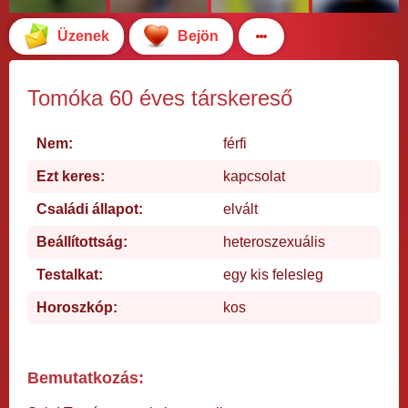
Üzenek
Bejön
Tomóka 60 éves társkereső
Nem:
férfi
Ezt keres:
kapcsolat
Családi állapot:
elvált
Beállítottság:
heteroszexuális
Testalkat:
egy kis felesleg
Horoszkóp:
kos
Bemutatkozás: