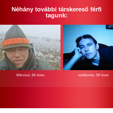
Néhány további társkereső férfi
tagunk:
Márciusi, 66 éves
szellemke, 58 éves