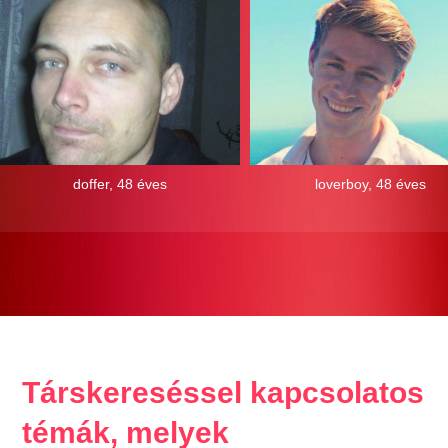
doffer, 48 éves
loverboy, 48 éves
Társkereséssel kapcsolatos
témák, melyek