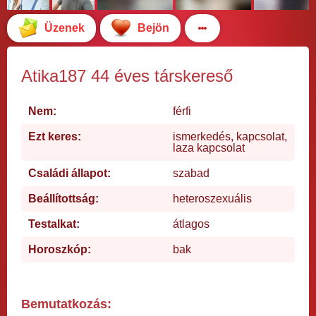
Üzenek
Bejön
Atika187 44 éves társkereső
Nem:
férfi
Ezt keres:
ismerkedés, kapcsolat,
laza kapcsolat
Családi állapot:
szabad
Beállítottság:
heteroszexuális
Testalkat:
átlagos
Horoszkóp:
bak
Bemutatkozás: