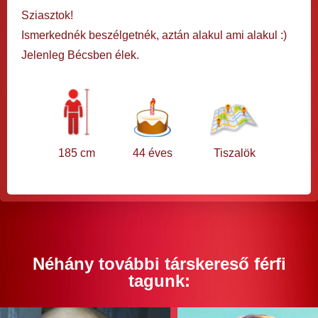
Sziasztok!
Ismerkednék beszélgetnék, aztán alakul ami alakul :)
Jelenleg Bécsben élek.
185 cm
44 éves
Tiszalök
Néhány további társkereső férfi
tagunk: