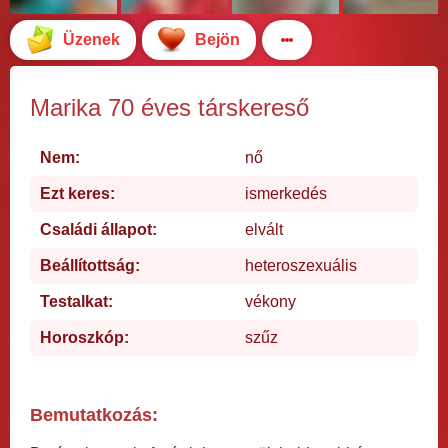
Üzenek
Bejön
Marika 70 éves társkereső
Nem:
nő
Ezt keres:
ismerkedés
Családi állapot:
elvált
Beállítottság:
heteroszexuális
Testalkat:
vékony
Horoszkóp:
szűz
Bemutatkozás: