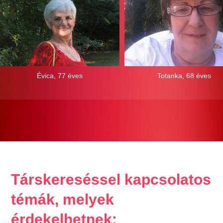
Évica, 77 éves
Totanka, 68 éves
Társkereséssel kapcsolatos
témák, melyek
érdekelhetnek: