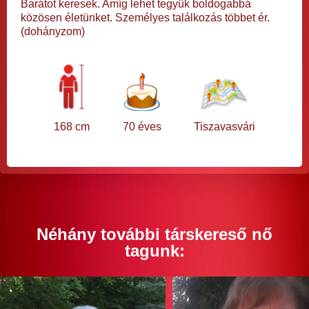
Barátot keresek. Amíg lehet tegyük boldogabbá
közösen életünket. Személyes találkozás többet ér.
(dohányzom)
168 cm
70 éves
Tiszavasvári
Néhány további társkereső nő
tagunk: