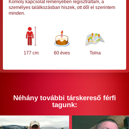
Komoly kapcsolat reményében regisztráltam, a
személyes találkozásban hiszek, ott dől el szerintem
minden.
177 cm
60 éves
Tolna
Néhány további társkereső férfi
tagunk: