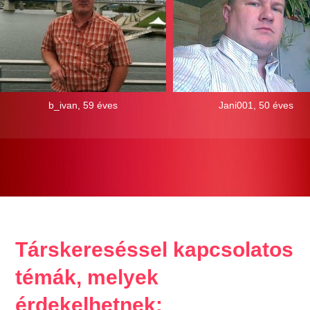
b_ivan, 59 éves
Jani001, 50 éves
Társkereséssel kapcsolatos
témák, melyek
érdekelhetnek: