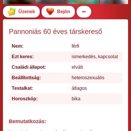
Üzenek
Bejön
Pannoniás 60 éves társkereső
Nem:
férfi
Ezt keres:
ismerkedés, kapcsolat
Családi állapot:
elvált
Beállítottság:
heteroszexuális
Testalkat:
átlagos
Horoszkóp:
bika
Bemutatkozás: