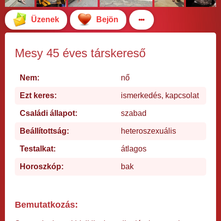
Üzenek
Bejön
Mesy 45 éves társkereső
Nem:
nő
Ezt keres:
ismerkedés, kapcsolat
Családi állapot:
szabad
Beállítottság:
heteroszexuális
Testalkat:
átlagos
Horoszkóp:
bak
Bemutatkozás: