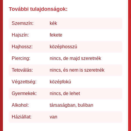
További tulajdonságok:
Szemszín:
kék
Hajszín:
fekete
Hajhossz:
középhosszú
Piercing:
nincs, de majd szeretnék
Tetoválás:
nincs, és nem is szeretnék
Végzettség:
középfokú
Gyermekek:
nincs, de lehet
Alkohol:
társaságban, buliban
Háziállat:
van