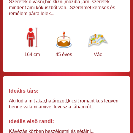
Szeretek olvasni,biciklizni,moziba járni szeretek
mindent ami kókuszból van...Szerelmet keresek és
remélem párra lelek...
164 cm
45 éves
Vác
Ideális társ:
Aki tudja mit akar,határozott,kicsit romantikus legyen
benne valami amivel levesz a lábamról...
Ideális első randi:
Kávézás közben beszélgetni és sétálni...