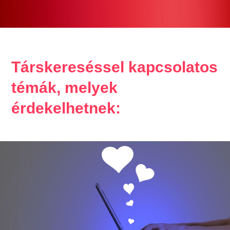
Társkereséssel kapcsolatos
témák, melyek
érdekelhetnek: