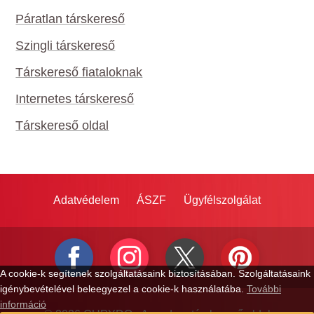
Páratlan társkereső
Szingli társkereső
Társkereső fiataloknak
Internetes társkereső
Társkereső oldal
Adatvédelem
ÁSZF
Ügyfélszolgálat
A cookie-k segítenek szolgáltatásaink biztosításában. Szolgáltatásaink
igénybevételével beleegyezel a cookie-k használatába.
További
információ