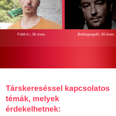
Földi ti i, 36 éves
Boldogsag40, 50 éves
Társkereséssel kapcsolatos
témák, melyek
érdekelhetnek: