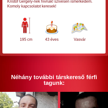
Kristóf Gergely-nek hívnak! szívesen ismerkedem.
Komoly kapcsolatot keresek!
195 cm
43 éves
Vasvár
Néhány további társkereső férfi
tagunk: