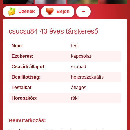
Üzenek
Bejön
csucsu84 43 éves társkereső
Nem:
férfi
Ezt keres:
kapcsolat
Családi állapot:
szabad
Beállítottság:
heteroszexuális
Testalkat:
átlagos
Horoszkóp:
rák
Bemutatkozás: