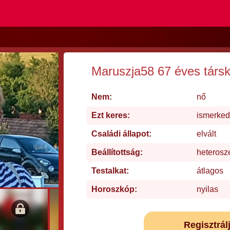
Maruszja58 67 éves társ
Nem:
nő
Ezt keres:
ismerke
Családi állapot:
elvált
Beállítottság:
heterosz
Testalkat:
átlagos
Horoszkóp:
nyilas
Regisztrál