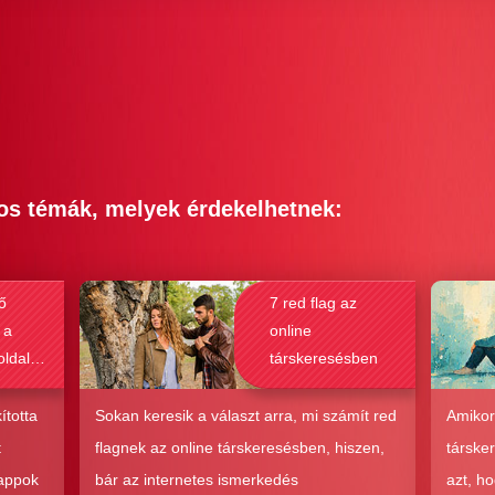
os témák, melyek érdekelhetnek:
ő
7 red flag az
 a
online
oldalak
társkeresésben
bak a
csolat
ította
Sokan keresik a választ arra, mi számít red
Amikor
hoz?
t
flagnek az online társkeresésben, hiszen,
társke
 appok
bár az internetes ismerkedés
azt, h