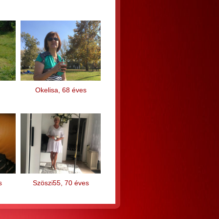
Okelisa, 68 éves
s
Szöszi55, 70 éves