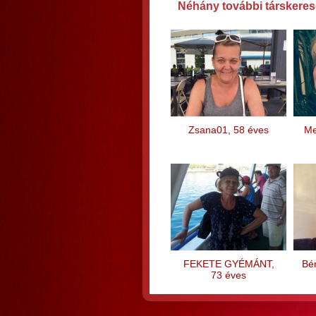
Néhány további társkeres
Zsana01, 58 éves
Me
FEKETE GYÉMÁNT,
Bér
73 éves