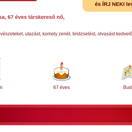
és ÍRJ NEKI le
a, 67 éves társkereső nő,
észeteket, utazást, komoly zenét, bridzselést, olvasást kedvel
m
67 éves
Bud