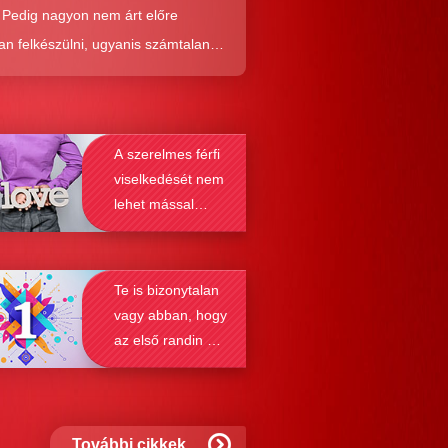
. Pedig nagyon nem árt előre
an felkészülni, ugyanis számtalan
tól képes megmenteni téged is az,
él alaposabban megismered a
resés működését, a párkapcsolatok
A szerelmes férfi
nek a receptjét, melyeket vizsgálva
viselkedését nem
nyosodik, hogy a kötődési típusok
lehet mással
solják a társkeresést.
összetéveszteni
Te is bizonytalan
vagy abban, hogy
az első randin mit
szabad és mit
nem?
További cikkek