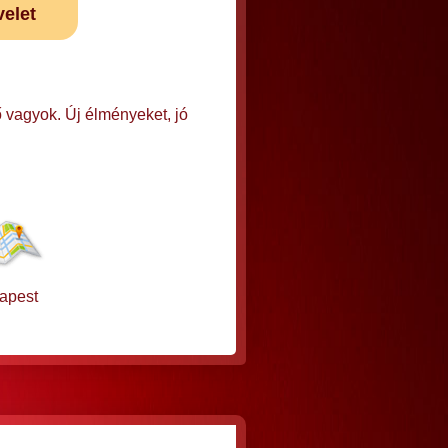
velet
ő vagyok. Új élményeket, jó
apest