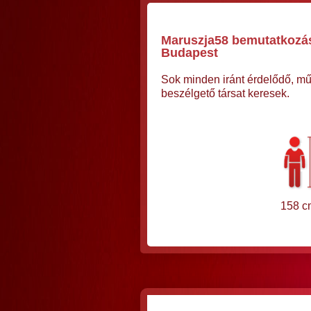
Maruszja58 bemutatkozás
Budapest
Sok minden iránt érdelődő, műv
beszélgető társat keresek.
158 c