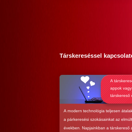
Társkereséssel kapcsolat
A társkeres
appok vagy
társkereső 
alkalmasab
komoly kap
A modern technológia teljesen átalak
kialakításá
a párkeresési szokásainkat az elmúl
években. Napjainkban a társkereső