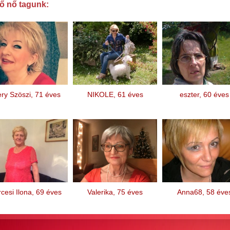
ő nő tagunk:
ry Szöszi, 71 éves
NIKOLE, 61 éves
eszter, 60 éves
cesi Ilona, 69 éves
Valerika, 75 éves
Anna68, 58 éve