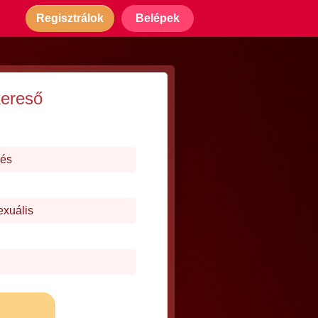
Regisztrálok
Belépek
kereső
dés
exuális
j