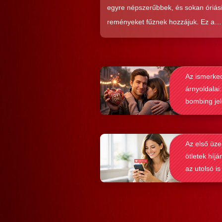
egyre népszerűbbek, és sokan óriás
reményeket fűznek hozzájuk. Ez a
közkedveltség egyáltalán nem véletl
hiszen ezekkel a szoftverekkel látsz
nagyon könnyen és gyorsan lehet si
Az ismerke
elérni a flörtölésben. A legfőbb kérd
árnyoldalai:
azonban az, hogy ezek az alkalmaz
bombing je
valóban hozzásegítenek-e minket e
felismerése
tartós párkapcsolathoz?
Az első üze
ötletek híjá
az utolsó is