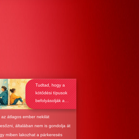
Tudtad, hogy a
kötődési típusok
befolyásolják a
társkeresést is?
 az átlagos ember nekilát
resőzni, általában nem is gondolja át
ogy miben lakozhat a párkeresés