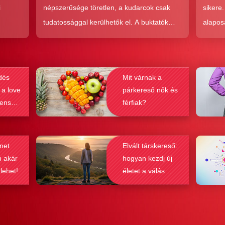
i
népszerűsége töretlen, a kudarcok csak
sikere
tudatossággal kerülhetők el. A buktatók
alapos
en,
ellenére ez a társkeresési forma joggal
kudarc
ólag
népszerű, hiszen az a kényelem és
ha min
kereket
hatékonyság, amit ad, nehezen
társke
dés
Mit várnak a
és
felülmúlható.
sikeré
 a love
párkereső nők és
ások
bebizo
lenség
férfiak?
gy
befolyá
net
Elvált társkereső:
n akár
hogyan kezdj új
 lehet!
életet a válás
után?