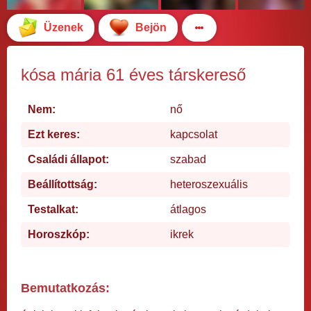
Üzenek
Bejön
kósa mária 61 éves társkereső
Nem:
nő
Ezt keres:
kapcsolat
Családi állapot:
szabad
Beállítottság:
heteroszexuális
Testalkat:
átlagos
Horoszkóp:
ikrek
Bemutatkozás: