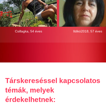
Csillagka, 54 éves
Ildikó2018, 57 éves
Társkereséssel kapcsolatos
témák, melyek
érdekelhetnek: