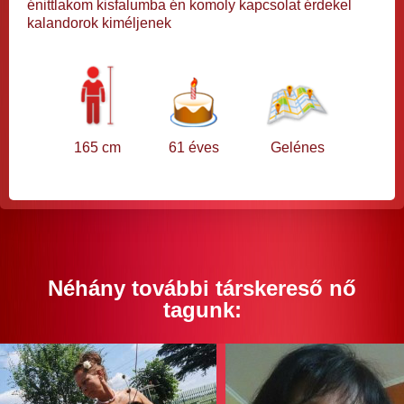
énittlakom kisfalumba én komoly kapcsolat érdekel
kalandorok kiméljenek
165 cm
61 éves
Gelénes
Néhány további társkereső nő
tagunk: