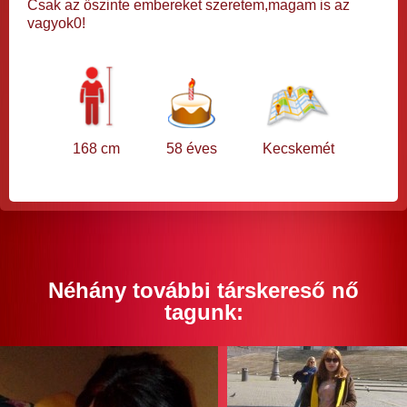
Csak az őszinte embereket szeretem,magam is az
vagyok0!
168 cm
58 éves
Kecskemét
Néhány további társkereső nő
tagunk: