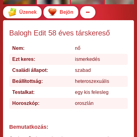
Üzenek
Bejön
Balogh Edit 58 éves társkereső
Nem:
nő
Ezt keres:
ismerkedés
Családi állapot:
szabad
Beállítottság:
heteroszexuális
Testalkat:
egy kis felesleg
Horoszkóp:
oroszlán
Bemutatkozás: