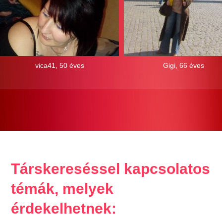
vica41, 50 éves
Gigi, 66 éves
Társkereséssel kapcsolatos
témák, melyek
érdekelhetnek: