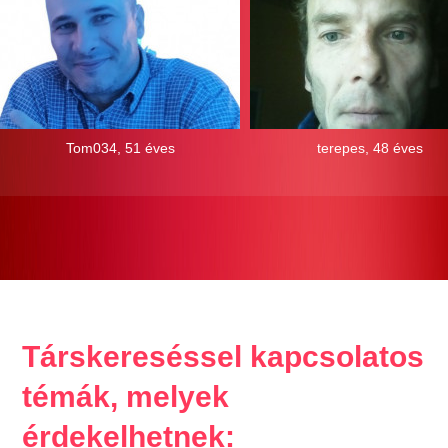
Tom034, 51 éves
terepes, 48 éves
Társkereséssel kapcsolatos
témák, melyek
érdekelhetnek: