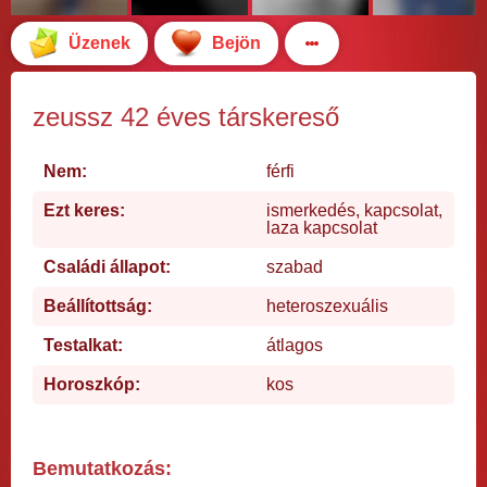
Üzenek
Bejön
zeussz 42 éves társkereső
Nem:
férfi
Ezt keres:
ismerkedés, kapcsolat,
laza kapcsolat
Családi állapot:
szabad
Beállítottság:
heteroszexuális
Testalkat:
átlagos
Horoszkóp:
kos
Bemutatkozás: