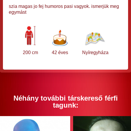
szia magas jo fej humoros pasi vagyok. ismerjük meg
egymást
200 cm
42 éves
Nyíregyháza
Néhány további társkereső férfi
tagunk: