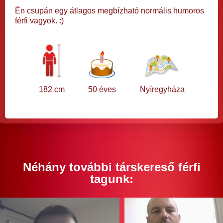
Én csupán egy átlagos megbízható normális humoros
férfi vagyok. :)
182 cm
50 éves
Nyíregyháza
Néhány további társkereső férfi
tagunk: