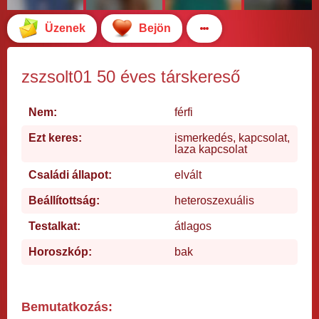
Üzenek
Bejön
zszsolt01 50 éves társkereső
Nem:
férfi
Ezt keres:
ismerkedés, kapcsolat,
laza kapcsolat
Családi állapot:
elvált
Beállítottság:
heteroszexuális
Testalkat:
átlagos
Horoszkóp:
bak
Bemutatkozás: