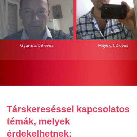
Gyurma, 59 éves
Mityek, 52 éves
Társkereséssel kapcsolatos
témák, melyek
érdekelhetnek: